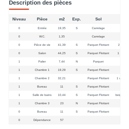
Description des pièces
Niveau
Pièce
m2
Exp.
Sol
0
Entrée
19,35
S
Carrelage
1 fe
0
W.C.
1,35
Carrelage
0
Pièce de vie
41,39
S
Parquet Flottant
2 fenetr
0
Salon
44,25
S
Parquet Flottant
1 porte 
1
Palier
7,44
N
Parquet
1
Chambre 1
19,29
S
Parquet Flottant
1
Chambre 2
32,21
Parquet Flottant
1 velux b
1
Bureau
11
S
Parquet Flottant
1 fe
1
Salle de bains
10,44
S
Parquet Flottant
beignoire
1
Chambre 3
23
N
Parquet Flottant
2
0
Bureau
11
S
Parquet Flottant
0
Dépendance
57
ac