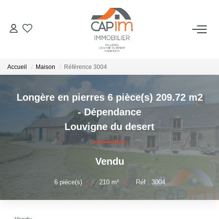
VENTES
Accueil
Maison
Référence 3004
ESTIMATION
Longère en pierres 6 pièce(s) 209.72 m2
NOTRE AGENCE
- Dépendance
Louvigne du desert
Qui Sommes Nous
Notre Équipe
Vendu
Nous Rejoindre
Nos Actualités
6
pièce(s)
•
210
m²
•
Réf : 3004
CONTACT