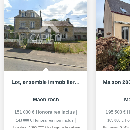
Lot, ensemble immobiliers 3 Maisons Maen Roch 19 pièce(s)...
Maen roch
Ma
151 000 €
Honoraires inclus
|
195 500 €
H
|
143 000 €
Honoraires non inclus
189 000 €
Ho
Honoraires : 5,59% TTC à la charge de l'acquéreur
Honoraires : 3,44% 