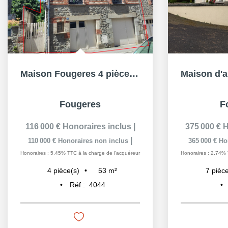
Maison Fougeres 4 pièce(s), 53m², 2ch, grenier, garage,...
Fougeres
F
116 000 €
Honoraires inclus
|
375 000 €
H
|
110 000 €
Honoraires non inclus
365 000 €
Ho
Honoraires : 5,45% TTC à la charge de l'acquéreur
Honoraires : 2,74% 
53
m²
4
pièce(s)
7
pièce
Réf :
4044