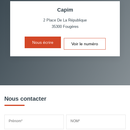
Capim
TAXE FONCIÈRE
PART DES MÉNAGES SANS
VOITURE
2 Place De La République
35300
Fougères
DISTANCE DE L'AÉROPORT :
SUPERFICIE :
Nous écrire
Voir le numéro
RÉSULTATS DES LYCÉES
ECOLES ET CRÈCHES
RESTAURANTS ET CAFÉS
COMMERCES
MÉDECINS
Nous contacter
Prénom*
NOM*