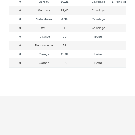
0
Bureau
10,21
Carrelage
1 Porte vitrée PV
0
Véranda
28,45
Carrelage
d
0
Salle d'eau
4,36
Carrelage
douch
0
W.C.
1
Carrelage
0
Terrasse
36
Beton
0
Dépendance
53
0
Garage
45,01
Beton
0
Garage
18
Beton