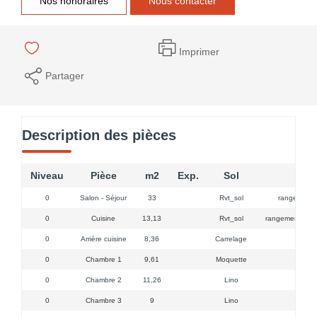
Nos honoraires
Nous contacter
Imprimer
Partager
Description des pièces
Niveau
Pièce
m2
Exp.
Sol
0
Salon - Séjour
33
Rvt_sol
rangement/ra
0
Cuisine
13,13
Rvt_sol
rangement/ évier
0
Arrière cuisine
8,36
Carrelage
0
Chambre 1
9,61
Moquette
0
Chambre 2
11,26
Lino
0
Chambre 3
9
Lino