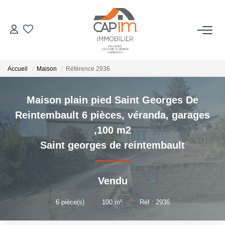
VENTES
Accueil
Maison
Référence 2936
ESTIMATION
Maison plain pied Saint Georges De
NOTRE AGENCE
Reintembault 6 pièces, véranda, garages
,100 m2
Qui Sommes Nous
Saint georges de reintembault
Notre Équipe
Nous Rejoindre
Vendu
Nos Actualités
6
pièce(s)
•
100
m²
•
Réf : 2936
CONTACT