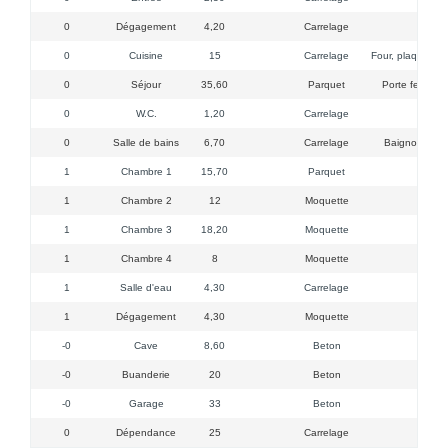
0
Dégagement
4,20
Carrelage
0
Cuisine
15
Carrelage
Four, plaque, hot
0
Séjour
35,60
Parquet
Porte fenêtre 
0
W.C.
1,20
Carrelage
0
Salle de bains
6,70
Carrelage
Baignoire, ra
1
Chambre 1
15,70
Parquet
F
1
Chambre 2
12
Moquette
1
Chambre 3
18,20
Moquette
1
Chambre 4
8
Moquette
1
Salle d'eau
4,30
Carrelage
WC, 
1
Dégagement
4,30
Moquette
Acc
-0
Cave
8,60
Beton
-0
Buanderie
20
Beton
C
-0
Garage
33
Beton
P
0
Dépendance
25
Carrelage