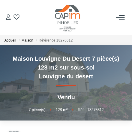
VENTES
Accueil
Maison
Référence 18276612
ESTIMATION
Maison Louvigne Du Desert 7 pièce(s)
NOTRE AGENCE
128 m2 sur sous-sol
Louvigne du desert
Qui Sommes Nous
Notre Équipe
Vendu
Nous Rejoindre
Nos Actualités
7
pièce(s)
•
128
m²
•
Réf : 18276612
CONTACT