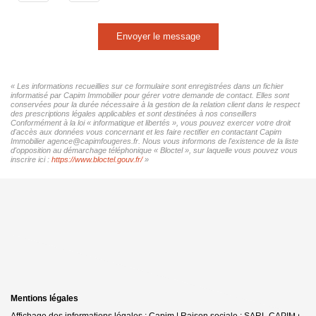
Envoyer le message
« Les informations recueillies sur ce formulaire sont enregistrées dans un fichier
informatisé par Capim Immobilier pour gérer votre demande de contact. Elles sont
conservées pour la durée nécessaire à la gestion de la relation client dans le respect
des prescriptions légales applicables et sont destinées à nos conseillers
Conformément à la loi « informatique et libertés », vous pouvez exercer votre droit
d'accès aux données vous concernant et les faire rectifier en contactant Capim
Immobilier agence@capimfougeres.fr. Nous vous informons de l'existence de la liste
d'opposition au démarchage téléphonique « Bloctel », sur laquelle vous pouvez vous
inscrire ici :
https://www.bloctel.gouv.fr/
»
Mentions légales
Affichage des informations légales : Capim | Raison sociale : SARL CAPIM |