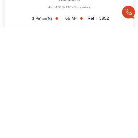
dont 4,51% TTC d'honoraires
66
M²
Réf :
3952
3
Pièce(s)
1
2
3
4
5
...
6
Suivante