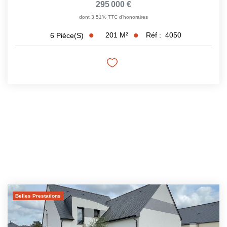
295 000 €
dont 3,51% TTC d'honoraires
201
M²
Réf :
4050
6
Pièce(s)
Belles Prestations