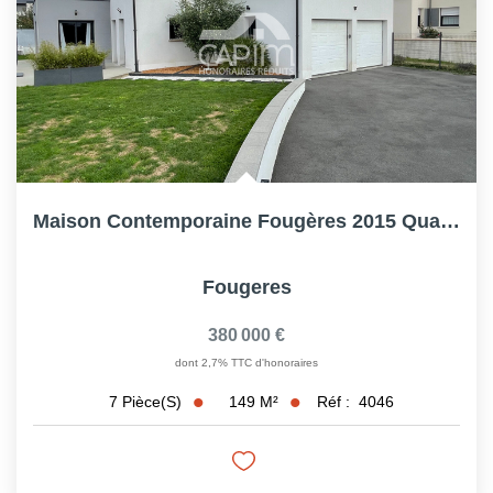
Maison Contemporaine Fougères 2015 Quartier Hopital- 5...
Fougeres
380 000 €
dont 2,7% TTC d'honoraires
149
M²
Réf :
4046
7
Pièce(s)