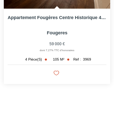
Appartement Fougères Centre Historique 4 Pièce(s) 104.93m²...
Fougeres
59 000 €
dont 7,27% TTC d'honoraires
105
M²
Réf :
3969
4
Pièce(s)