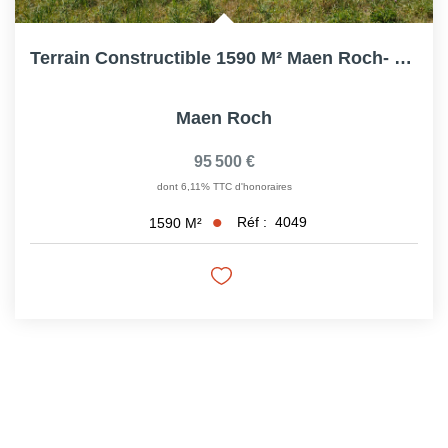
Terrain Constructible 1590 M² Maen Roch- ST Brice En...
Maen Roch
95 500 €
dont 6,11% TTC d'honoraires
Réf :
4049
1590
M²