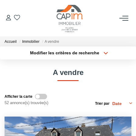
VENTES
Accueil
Immobilier
A vendre
ESTIMATION
Modifier les critères de recherche
Localisation
Type de bien
Localisation
Sélectionnez...
NOTRE AGENCE
A vendre
Surface min
Budget max
Qui Sommes Nous
Notre Équipe
Plus de critères
Créer une alerte
Afficher la carte
Nous Rejoindre
52 annonce(s) trouvée(s)
Trier par
Nos Actualités
CONTACT