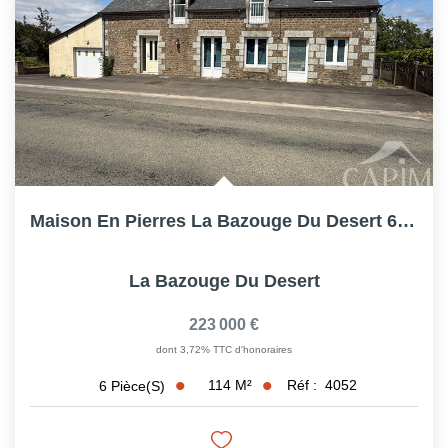
Maison En Pierres La Bazouge Du Desert 6 Pièce(s) 113.9 M2...
La Bazouge Du Desert
223 000 €
dont 3,72% TTC d'honoraires
114
M²
Réf :
4052
6
Pièce(s)