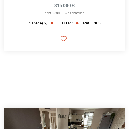
315 000 €
dont 3,28% TTC d'honoraires
100
M²
Réf :
4051
4
Pièce(s)