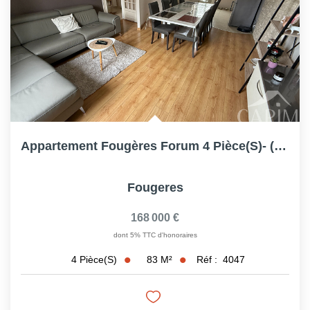
Appartement Fougères Forum 4 Pièce(s)- (83.42m² Hab)- 3...
Fougeres
168 000 €
dont 5% TTC d'honoraires
83
M²
Réf :
4047
4
Pièce(s)