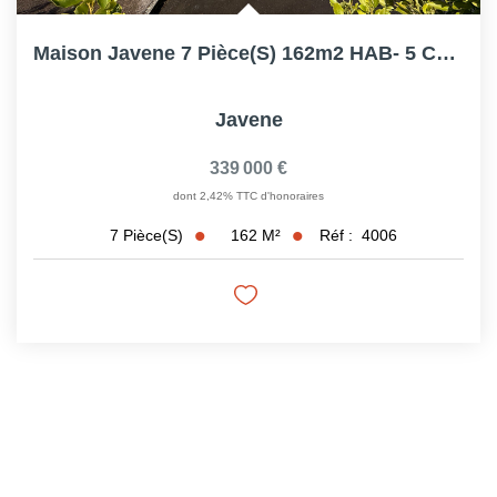
Maison Javene 7 Pièce(s) 162m2 HAB- 5 Chambres - Garage -...
Javene
339 000 €
dont 2,42% TTC d'honoraires
162
M²
Réf :
4006
7
Pièce(s)